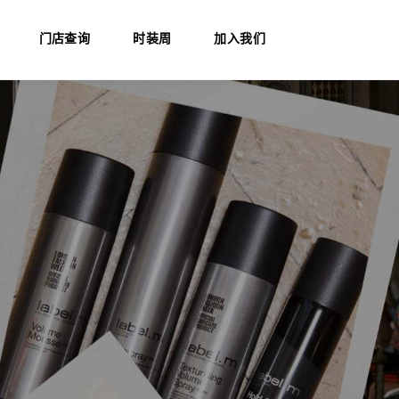
门店查询
时装周
加入我们
sensuals彩秀
essensuals彩秀
荣誉奖项
讲师介绍
时装周
秀场直击
职位申请
艺术团队
联系我们
课程介绍
证书查询