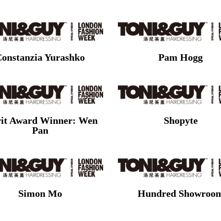
Constanzia Yurashko
Pam Hogg
it Award Winner: Wen
Shopyte
Pan
Simon Mo
Hundred Showroo