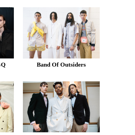
GQ
Band Of Outsiders