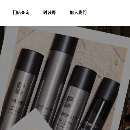
门店查询
时装周
加入我们
sensuals彩秀
essensuals彩秀
荣誉奖项
讲师介绍
时装周
秀场直击
职位申请
艺术团队
联系我们
课程介绍
证书查询